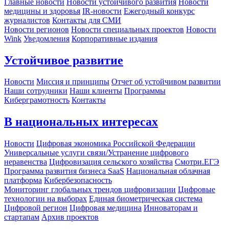
Главные новости
Новости устойчивого развития
Новости
медицины и здоровья
IR-новости
Ежегодный конкурс
журналистов
Контакты для СМИ
Новости регионов
Новости специальных проектов
Новости
Wink
Уведомления
Корпоративные издания
Устойчивое развитие
Новости
Миссия и принципы
Отчет об устойчивом развитии
Наши сотрудники
Наши клиенты
Программы
Киберграмотность
Контакты
В национальных интересах
Новости
Цифровая экономика Российской Федерации
Универсальные услуги связи/Устранение цифрового
неравенства
Цифровизация сельского хозяйства
Смотри.ЕГЭ
Программа развития бизнеса SaaS
Национальная облачная
платформа
Кибербезопасность
Мониторинг глобальных трендов цифровизации
Цифровые
технологии на выборах
Единая биометрическая система
Цифровой регион
Цифровая медицина
Инноваторам и
стартапам
Архив проектов