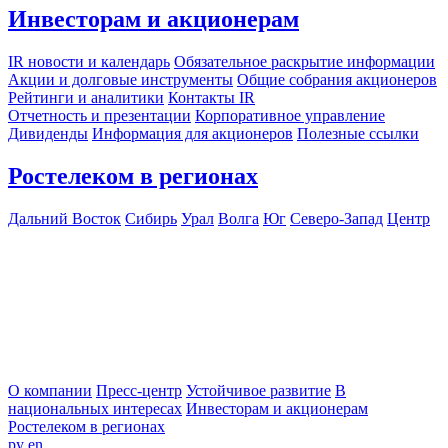
Инвесторам и акционерам
IR новости и календарь
Обязательное раскрытие информации
Акции и долговые инструменты
Общие собрания акционеров
Рейтинги и аналитики
Контакты IR
Отчетность и презентации
Корпоративное управление
Дивиденды
Информация для акционеров
Полезные ссылки
Ростелеком в регионах
Дальний Восток
Сибирь
Урал
Волга
Юг
Северо-Запад
Центр
О компании
Пресс-центр
Устойчивое развитие
В
национальных интересах
Инвесторам и акционерам
Ростелеком в регионах
ру
en