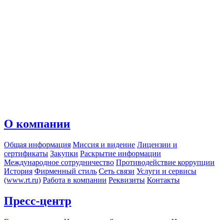
О компании
Общая информация
Миссия и видение
Лицензии и
сертификаты
Закупки
Раскрытие информации
Международное сотрудничество
Противодействие коррупции
История
Фирменный стиль
Сеть связи
Услуги и сервисы
(www.rt.ru)
Работа в компании
Реквизиты
Контакты
Пресс-центр