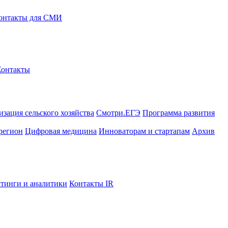
онтакты для СМИ
Контакты
зация сельского хозяйства
Смотри.ЕГЭ
Программа развития
регион
Цифровая медицина
Инноваторам и стартапам
Архив
тинги и аналитики
Контакты IR