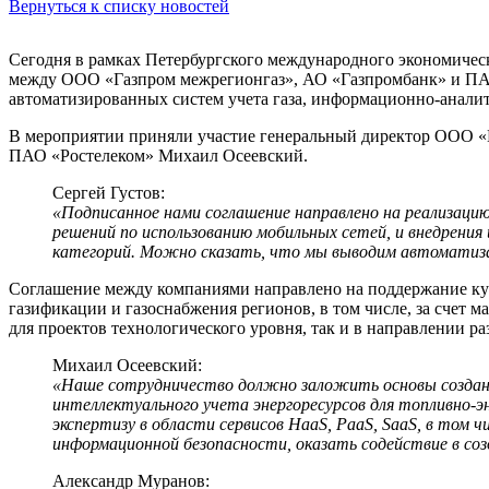
Вернуться к списку новостей
Сегодня в рамках Петербургского международного экономическ
между ООО «Газпром межрегионгаз», АО «Газпромбанк» и ПАО
автоматизированных систем учета газа, информационно-анали
В мероприятии приняли участие генеральный директор ООО «Г
ПАО «Ростелеком» Михаил Осеевский.
Сергей Густов:
«Подписанное нами соглашение направлено на реализацию
решений по использованию мобильных сетей, и внедрени
категорий. Можно сказать, что мы выводим автоматизац
Соглашение между компаниями направлено на поддержание кур
газификации и газоснабжения регионов, в том числе, за счет 
для проектов технологического уровня, так и в направлении 
Михаил Осеевский:
«Наше сотрудничество должно заложить основы создани
интеллектуального учета энергоресурсов для топливно-э
экспертизу в области сервисов HaaS, PaaS, SaaS, в то
информационной безопасности, оказать содействие в созд
Александр Муранов: