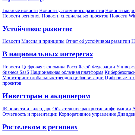
Главные новости
Новости устойчивого развития
Новости меди
Новости регионов
Новости специальных проектов
Новости Wi
Устойчивое развитие
Новости
Миссия и принципы
Отчет об устойчивом развитии
Н
В национальных интересах
Новости
Цифровая экономика Российской Федерации
Универса
бизнеса SaaS
Национальная облачная платформа
Кибербезопас
Мониторинг глобальных трендов цифровизации
Цифровые тех
проектов
Инвесторам и акционерам
IR новости и календарь
Обязательное раскрытие информации
А
Отчетность и презентации
Корпоративное управление
Дивиде
Ростелеком в регионах