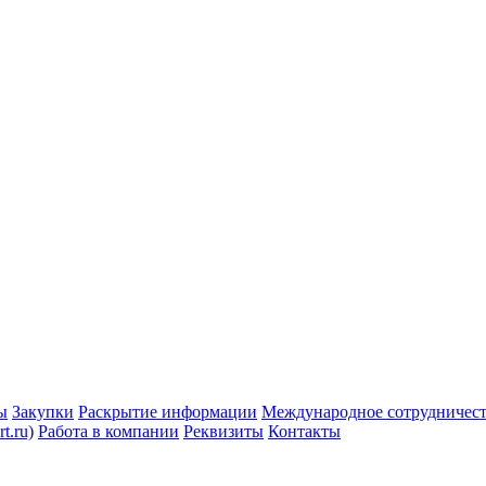
ы
Закупки
Раскрытие информации
Международное сотрудничес
t.ru)
Работа в компании
Реквизиты
Контакты