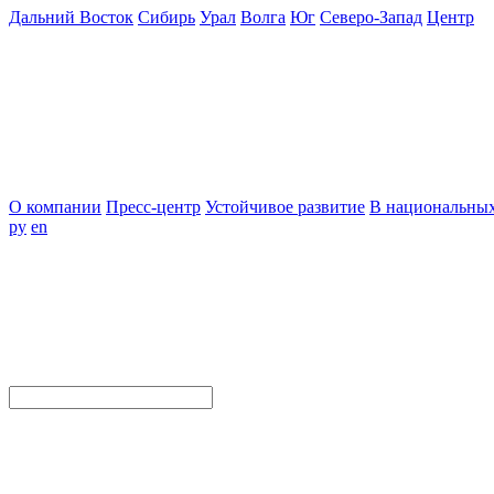
Дальний Восток
Сибирь
Урал
Волга
Юг
Северо-Запад
Центр
О компании
Пресс-центр
Устойчивое развитие
В национальных
ру
en