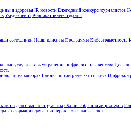
цины и здоровья
IR-новости
Ежегодный конкурс журналистов
К
nk
Уведомления
Корпоративные издания
аши сотрудники
Наши клиенты
Программы
Киберграмотность
льные услуги связи/Устранение цифрового неравенства
Цифрови
ность
нологии на выборах
Единая биометрическая система
Цифровой 
кции и долговые инструменты
Общие собрания акционеров
Рей
нды
Информация для акционеров
Полезные ссылки