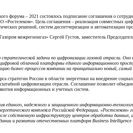
ого форума – 2021 состоялось подписание соглашения о сотруд
 «Ростелеком». Цель соглашения – реализация совместных цифр
тических решений, систем диспетчеризации и автоматизации пр
азпром межрегионгаз» Сергей Густов, заместитель Председате
 стратегической задачи по цифровизации газовой отрасли. Оно 
я цифровой облачной платформы единого информационного прост
ию бизнес-процессов компании на принципиально новый, самый 
са стратегии России в области энергетики на внедрение соци
масштабной цифровизации отрасли. Соглашение позволит объедин
развития информационных и учетных систем.
я единого, надежного и защищенного информационно-технолог
нергетического комплекса Российской Федерации. «Ростелеком» 
м числе собственную инфраструктуру центров обработки данных
ании и развитии отечественных платформ Business Intelligence (