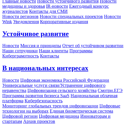
Главные новости
Новости устойчивого развития
Новости
медицины и здоровья
IR-новости
Ежегодный конкурс
журналистов
Контакты для СМИ
Новости регионов
Новости специальных проектов
Новости
Wink
Уведомления
Корпоративные издания
Устойчивое развитие
Новости
Миссия и принципы
Отчет об устойчивом развитии
Наши сотрудники
Наши клиенты
Программы
Киберграмотность
Контакты
В национальных интересах
Новости
Цифровая экономика Российской Федерации
Универсальные услуги связи/Устранение цифрового
неравенства
Цифровизация сельского хозяйства
Смотри.ЕГЭ
Программа развития бизнеса SaaS
Национальная облачная
платформа
Кибербезопасность
Мониторинг глобальных трендов цифровизации
Цифровые
технологии на выборах
Единая биометрическая система
Цифровой регион
Цифровая медицина
Инноваторам и
стартапам
Архив проектов