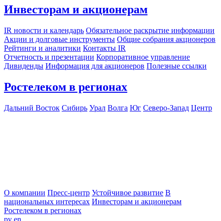
Инвесторам и акционерам
IR новости и календарь
Обязательное раскрытие информации
Акции и долговые инструменты
Общие собрания акционеров
Рейтинги и аналитики
Контакты IR
Отчетность и презентации
Корпоративное управление
Дивиденды
Информация для акционеров
Полезные ссылки
Ростелеком в регионах
Дальний Восток
Сибирь
Урал
Волга
Юг
Северо-Запад
Центр
О компании
Пресс-центр
Устойчивое развитие
В
национальных интересах
Инвесторам и акционерам
Ростелеком в регионах
ру
en