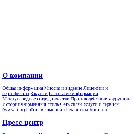
О компании
Общая информация
Миссия и видение
Лицензии и
сертификаты
Закупки
Раскрытие информации
Международное сотрудничество
Противодействие коррупции
История
Фирменный стиль
Сеть связи
Услуги и сервисы
(www.rt.ru)
Работа в компании
Реквизиты
Контакты
Пресс-центр