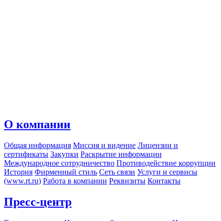
О компании
Общая информация
Миссия и видение
Лицензии и
сертификаты
Закупки
Раскрытие информации
Международное сотрудничество
Противодействие коррупции
История
Фирменный стиль
Сеть связи
Услуги и сервисы
(www.rt.ru)
Работа в компании
Реквизиты
Контакты
Пресс-центр