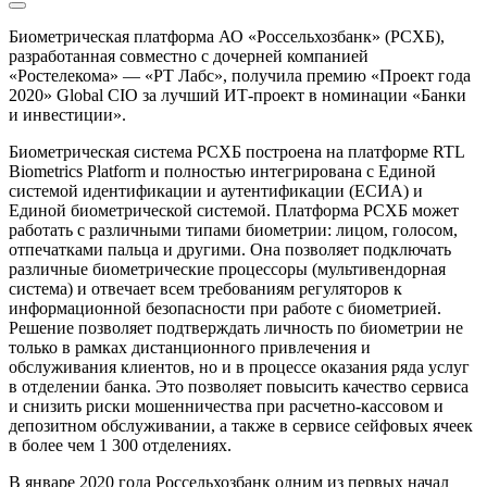
Биометрическая платформа АО «Россельхозбанк» (РСХБ),
разработанная совместно с дочерней компанией
«Ростелекома» — «РТ Лабс», получила премию «Проект года
2020» Global CIO за лучший ИТ-проект в номинации «Банки
и инвестиции».
Биометрическая система РСХБ построена на платформе RTL
Biometrics Platform и полностью интегрирована с Единой
системой идентификации и аутентификации (ЕСИА) и
Единой биометрической системой. Платформа РСХБ может
работать с различными типами биометрии: лицом, голосом,
отпечатками пальца и другими. Она позволяет подключать
различные биометрические процессоры (мультивендорная
система) и отвечает всем требованиям регуляторов к
информационной безопасности при работе с биометрией.
Решение позволяет подтверждать личность по биометрии не
только в рамках дистанционного привлечения и
обслуживания клиентов, но и в процессе оказания ряда услуг
в отделении банка. Это позволяет повысить качество сервиса
и снизить риски мошенничества при расчетно-кассовом и
депозитном обслуживании, а также в сервисе сейфовых ячеек
в более чем 1 300 отделениях.
В январе 2020 года Россельхозбанк одним из первых начал