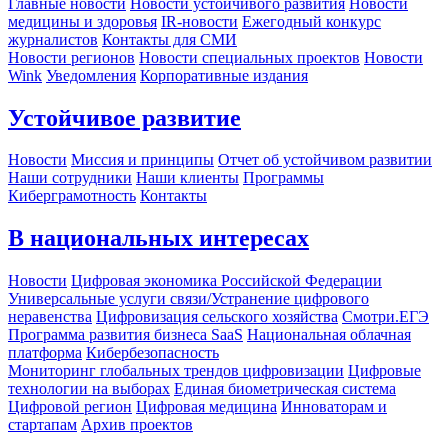
Главные новости
Новости устойчивого развития
Новости
медицины и здоровья
IR-новости
Ежегодный конкурс
журналистов
Контакты для СМИ
Новости регионов
Новости специальных проектов
Новости
Wink
Уведомления
Корпоративные издания
Устойчивое развитие
Новости
Миссия и принципы
Отчет об устойчивом развитии
Наши сотрудники
Наши клиенты
Программы
Киберграмотность
Контакты
В национальных интересах
Новости
Цифровая экономика Российской Федерации
Универсальные услуги связи/Устранение цифрового
неравенства
Цифровизация сельского хозяйства
Смотри.ЕГЭ
Программа развития бизнеса SaaS
Национальная облачная
платформа
Кибербезопасность
Мониторинг глобальных трендов цифровизации
Цифровые
технологии на выборах
Единая биометрическая система
Цифровой регион
Цифровая медицина
Инноваторам и
стартапам
Архив проектов