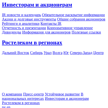
Инвесторам и акционерам
IR новости и календарь
Обязательное раскрытие информации
Акции и долговые инструменты
Общие собрания акционеров
Рейтинги и аналитики
Контакты IR
Отчетность и презентации
Корпоративное управление
Дивиденды
Информация для акционеров
Полезные ссылки
Ростелеком в регионах
Дальний Восток
Сибирь
Урал
Волга
Юг
Северо-Запад
Центр
О компании
Пресс-центр
Устойчивое развитие
В
национальных интересах
Инвесторам и акционерам
Ростелеком в регионах
ру
en