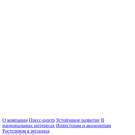
О компании
Пресс-центр
Устойчивое развитие
В
национальных интересах
Инвесторам и акционерам
Ростелеком в регионах