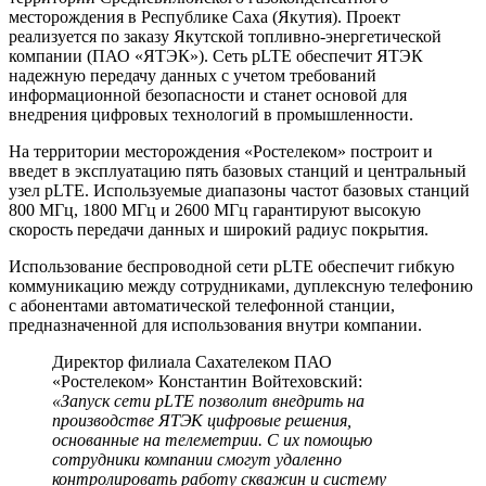
месторождения в Республике Саха (Якутия). Проект
реализуется по заказу Якутской топливно-энергетической
компании (ПАО «ЯТЭК»). Сеть pLTE обеспечит ЯТЭК
надежную передачу данных с учетом требований
информационной безопасности и станет основой для
внедрения цифровых технологий в промышленности.
На территории месторождения «Ростелеком» построит и
введет в эксплуатацию пять базовых станций и центральный
узел pLTE. Используемые диапазоны частот базовых станций
800 МГц, 1800 МГц и 2600 МГц гарантируют высокую
скорость передачи данных и широкий радиус покрытия.
Использование беспроводной сети pLTE обеспечит гибкую
коммуникацию между сотрудниками, дуплексную телефонию
с абонентами автоматической телефонной станции,
предназначенной для использования внутри компании.
Директор филиала Сахателеком ПАО
«Ростелеком» Константин Войтеховский:
«Запуск сети pLTE позволит внедрить на
производстве ЯТЭК цифровые решения,
основанные на телеметрии. С их помощью
сотрудники компании смогут удаленно
контролировать работу скважин и систему