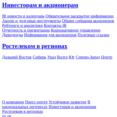
Инвесторам и акционерам
IR новости и календарь
Обязательное раскрытие информации
Акции и долговые инструменты
Общие собрания акционеров
Рейтинги и аналитики
Контакты IR
Отчетность и презентации
Корпоративное управление
Дивиденды
Информация для акционеров
Полезные ссылки
Ростелеком в регионах
Дальний Восток
Сибирь
Урал
Волга
Юг
Северо-Запад
Центр
О компании
Пресс-центр
Устойчивое развитие
В
национальных интересах
Инвесторам и акционерам
Ростелеком в регионах
ру
en