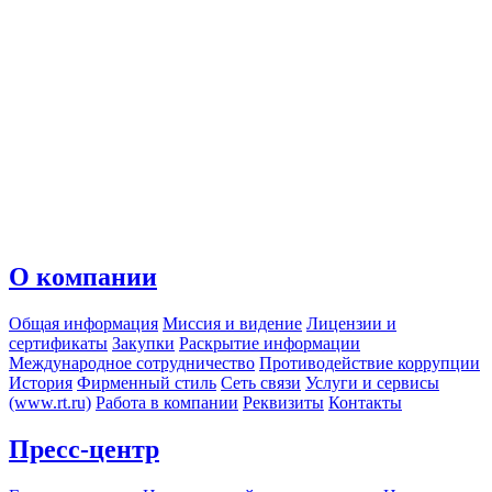
О компании
Общая информация
Миссия и видение
Лицензии и
сертификаты
Закупки
Раскрытие информации
Международное сотрудничество
Противодействие коррупции
История
Фирменный стиль
Сеть связи
Услуги и сервисы
(www.rt.ru)
Работа в компании
Реквизиты
Контакты
Пресс-центр