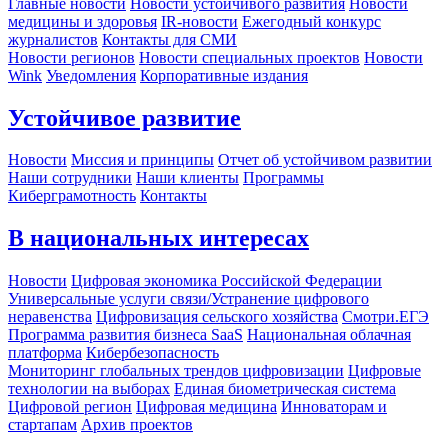
Главные новости
Новости устойчивого развития
Новости
медицины и здоровья
IR-новости
Ежегодный конкурс
журналистов
Контакты для СМИ
Новости регионов
Новости специальных проектов
Новости
Wink
Уведомления
Корпоративные издания
Устойчивое развитие
Новости
Миссия и принципы
Отчет об устойчивом развитии
Наши сотрудники
Наши клиенты
Программы
Киберграмотность
Контакты
В национальных интересах
Новости
Цифровая экономика Российской Федерации
Универсальные услуги связи/Устранение цифрового
неравенства
Цифровизация сельского хозяйства
Смотри.ЕГЭ
Программа развития бизнеса SaaS
Национальная облачная
платформа
Кибербезопасность
Мониторинг глобальных трендов цифровизации
Цифровые
технологии на выборах
Единая биометрическая система
Цифровой регион
Цифровая медицина
Инноваторам и
стартапам
Архив проектов