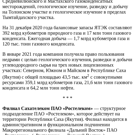
Средневилюйского и Мастахского газоконденсатных
месторождений, геологическое изучение, разведку и добычу
на Толонском участке и геологическое изучение в пределах
Тымтайдахского участка.
На 31 декабря 2020 года балансовые запасы ЯТЭК составляют
392 млрд кубометров природного газа и 17 млн тонн газового
конденсата. Ежегодная добыча — 1,7 млрд кубометров газа и
120 тыс. тонн газового конденсата.
В январе 2021 года компания получила право пользования
недрами с целью геологического изучения, разведки и добычи
углеводородного сырья на трех новых лицензионных
участках: Северном, Южном и Майском в Республике Саха
2
(Якутия) с общей площадью 43,5 тыс. км
с совокупными
ресурсами 359,1 млрд кубометров газа, 21,6 млн тонн газового
конденсата и 64,2 млн тонн нефти.
* * *
Филиал Сахателеком ПАО «Ростелеком»
— структурное
подразделение ПАО «Ростелеком», которое действует на
территории Республики Саха (Якутия). Филиал находится в
административном и функциональном подчинении
Макрорегионального филиала «Дальний Восток» ПАО