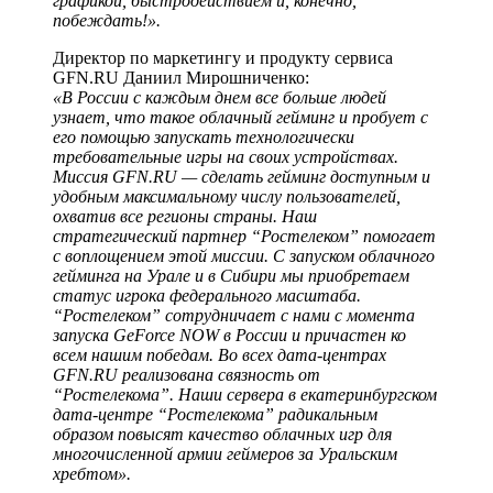
графикой, быстродействием и, конечно,
побеждать!».
Директор по маркетингу и продукту сервиса
GFN.RU Даниил Мирошниченко:
«В России с каждым днем все больше людей
узнает, что такое облачный гейминг и пробует с
его помощью запускать технологически
требовательные игры на своих устройствах.
Миссия GFN.RU — сделать гейминг доступным и
удобным максимальному числу пользователей,
охватив все регионы страны. Наш
стратегический партнер “Ростелеком” помогает
с воплощением этой миссии. С запуском облачного
гейминга на Урале и в Сибири мы приобретаем
статус игрока федерального масштаба.
“Ростелеком” сотрудничает с нами с момента
запуска GeForce NOW в России и причастен ко
всем нашим победам. Во всех дата-центрах
GFN.RU реализована связность от
“Ростелекома”. Наши сервера в екатеринбургском
дата-центре “Ростелекома” радикальным
образом повысят качество облачных игр для
многочисленной армии геймеров за Уральским
хребтом».