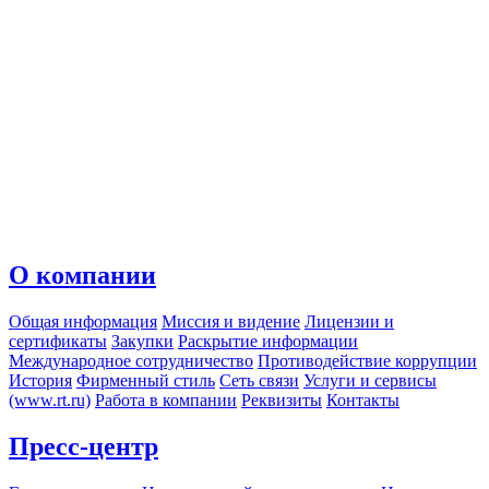
О компании
Общая информация
Миссия и видение
Лицензии и
сертификаты
Закупки
Раскрытие информации
Международное сотрудничество
Противодействие коррупции
История
Фирменный стиль
Сеть связи
Услуги и сервисы
(www.rt.ru)
Работа в компании
Реквизиты
Контакты
Пресс-центр