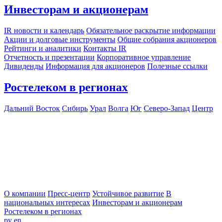
Инвесторам и акционерам
IR новости и календарь
Обязательное раскрытие информации
Акции и долговые инструменты
Общие собрания акционеров
Рейтинги и аналитики
Контакты IR
Отчетность и презентации
Корпоративное управление
Дивиденды
Информация для акционеров
Полезные ссылки
Ростелеком в регионах
Дальний Восток
Сибирь
Урал
Волга
Юг
Северо-Запад
Центр
О компании
Пресс-центр
Устойчивое развитие
В
национальных интересах
Инвесторам и акционерам
Ростелеком в регионах
ру
en