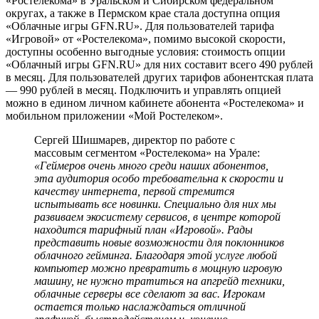
«Ростелекома» в Уральском и Сибирском федеральном
округах, а также в Пермском крае стала доступна опция
«Облачные игры GFN.RU». Для пользователей тарифа
«Игровой» от «Ростелекома», помимо высокой скорости,
доступны особенно выгодные условия: стоимость опции
«Облачный игры GFN.RU» для них составит всего 490 рублей
в месяц. Для пользователей других тарифов абонентская плата
— 990 рублей в месяц. Подключить и управлять опцией
можно в едином личном кабинете абонента «Ростелекома» и
мобильном приложении «Мой Ростелеком».
Сергей Шишмарев, директор по работе с
массовым сегментом «Ростелекома» на Урале:
«Геймеров очень много среди наших абонентов,
эта аудитория особо требовательна к скорости и
качеству интернета, первой стремится
испытывать все новинки. Специально для них мы
развиваем экосистему сервисов, в центре которой
находится тарифный план «Игровой». Рады
представить новые возможности для поклонников
облачного гейминга. Благодаря этой услуге любой
компьютер можно превратить в мощную игровую
машину, не нужно тратиться на апгрейд техники,
облачные серверы все сделают за вас. Игрокам
остается только наслаждаться отличной