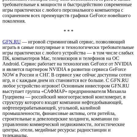
требовательные к мощности и быстродействию современные
игры практически с любого персонального компьютера с
сохранением всех преимуществ графики GeForce новейшего
поколения.
* * *
GFN.RU
— игровой стриминговый сервис, позволяющий
играть в самые популярные и технологически требовательные
игры практически с любого устройства — в том числе слабых
ПК, компьютеров Mac, телевизоров и телефонов на ОС
Android. Сервис работает на технологиях GeForce от NVIDIA
и является партнером NVIDIA в развитии сервиса GeForce
NOW в России и СНГ. В сервисе уже сейчас доступны сотни
игр, и с каждым днем их становится все больше. С GFN.RU
любое устройство игровое! Основным инвестором GFN.RU
выступает группа «САФМАР» предпринимателя Михаила
Гуцериева — российский многоотраслевой конгломерат, в
структуру которого входят компании нефтедобывающей,
нефтеперерабатывающей, угольной, калийной
промышленности, финансовые активы, сети ритейла,
строительные и девелоперские холдинги, компании по
управлению коммерческой недвижимости, логистические
центры, отели, медийные ресурсы: радиостанции и
телеканалы.