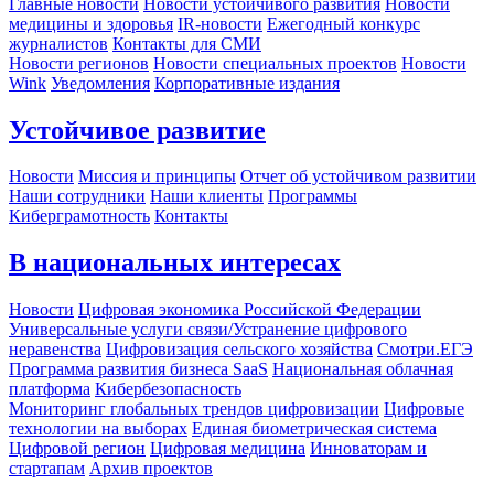
Главные новости
Новости устойчивого развития
Новости
медицины и здоровья
IR-новости
Ежегодный конкурс
журналистов
Контакты для СМИ
Новости регионов
Новости специальных проектов
Новости
Wink
Уведомления
Корпоративные издания
Устойчивое развитие
Новости
Миссия и принципы
Отчет об устойчивом развитии
Наши сотрудники
Наши клиенты
Программы
Киберграмотность
Контакты
В национальных интересах
Новости
Цифровая экономика Российской Федерации
Универсальные услуги связи/Устранение цифрового
неравенства
Цифровизация сельского хозяйства
Смотри.ЕГЭ
Программа развития бизнеса SaaS
Национальная облачная
платформа
Кибербезопасность
Мониторинг глобальных трендов цифровизации
Цифровые
технологии на выборах
Единая биометрическая система
Цифровой регион
Цифровая медицина
Инноваторам и
стартапам
Архив проектов