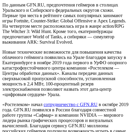
По данным GFN.RU, предпочтения геймеров в столицах
Уральского и Сибирского федеральных округов схожи.
Первые три места в рейтинге самых популярных занимают
игры Fortnite, Counter-Strike: Global Offensive и Apex Legends.
На четвертом месте расположилась игра в жанре action/RPG
The Witcher 3: Wild Hunt. Кроме того, екатеринбуржцы
предпочитают World of Tanks, а сибиряки — симулятор
выживания ARK: Survival Evolved.
Новые технические возможности для повышения качества
облачного гейминга появились на Урале благодаря запуску в
Екатеринбурге в ноябре 2019 года первого в УрФО опорного
катастрофоустойчивого центра компании «Ростелеком —
Центры обработки данных». Каналы передачи данных
сверхвысокой пропускной способности, установленная
мощность в 2,4 МВт, 100-процентный резерв
электроснабжения позволяют назвать этот дата-центр
«цифровым сердцем» Урала.
«Ростелеком» начал
сотрудничество с GFN.RU
в октябре 2019
года. GFN.RU появился в России благодаря совместной
работе группы «Сафмар» и компании NVIDIA — мирового
лидера рынка графических процессоров и визуальных
вычислений. Благодаря сервису GFN.RU миллионы
российских геймеров получили возможность играть в самые