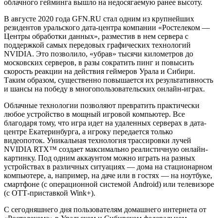
облачного гейминга вышло на недосягаемую ранее высоту.
В августе 2020 года GFN.RU стал одним из крупнейших
резидентов уральского дата-центра компании «Ростелеком —
Центры обработки данных», разместив в нем сервера с
поддержкой самых передовых графических технологий
NVIDIA. Это позволило, «убрав» тысячи километров до
московских серверов, в разы сократить пинг и повысить
скорость реакции на действия геймеров Урала и Сибири.
Таким образом, существенно повышается их результативность
и шансы на победу в многопользовательских онлайн-играх.
Облачные технологии позволяют превратить практически
любое устройство в мощный игровой компьютер. Все
благодаря тому, что игра идет на удаленных серверах в дата-
центре Екатеринбурга, а игроку передается только
видеопоток. Уникальная технология трассировки лучей
NVIDIA RTX™ создает максимально реалистичную онлайн-
картинку. Под одним аккаунтом можно играть на разных
устройствах в различных ситуациях — дома на стационарном
компьютере, а, например, на даче или в гостях — на ноутбуке,
смартфоне (с операционной системой Android) или телевизоре
(с ОТТ-приставкой Wink+).
С сегодняшнего дня пользователям домашнего интернета от