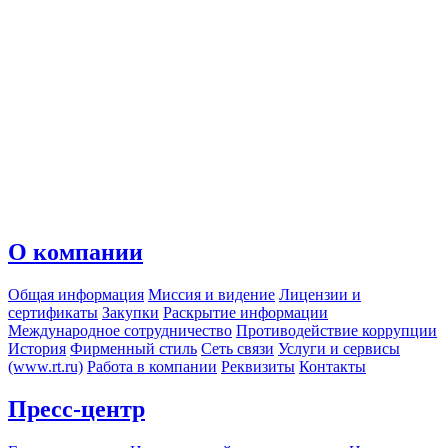
О компании
Общая информация
Миссия и видение
Лицензии и
сертификаты
Закупки
Раскрытие информации
Международное сотрудничество
Противодействие коррупции
История
Фирменный стиль
Сеть связи
Услуги и сервисы
(www.rt.ru)
Работа в компании
Реквизиты
Контакты
Пресс-центр