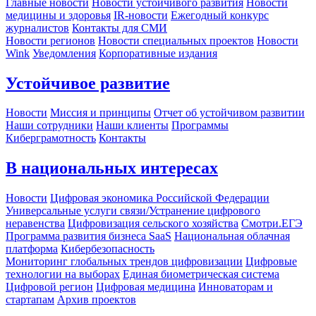
Главные новости
Новости устойчивого развития
Новости
медицины и здоровья
IR-новости
Ежегодный конкурс
журналистов
Контакты для СМИ
Новости регионов
Новости специальных проектов
Новости
Wink
Уведомления
Корпоративные издания
Устойчивое развитие
Новости
Миссия и принципы
Отчет об устойчивом развитии
Наши сотрудники
Наши клиенты
Программы
Киберграмотность
Контакты
В национальных интересах
Новости
Цифровая экономика Российской Федерации
Универсальные услуги связи/Устранение цифрового
неравенства
Цифровизация сельского хозяйства
Смотри.ЕГЭ
Программа развития бизнеса SaaS
Национальная облачная
платформа
Кибербезопасность
Мониторинг глобальных трендов цифровизации
Цифровые
технологии на выборах
Единая биометрическая система
Цифровой регион
Цифровая медицина
Инноваторам и
стартапам
Архив проектов