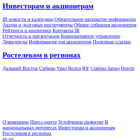
Инвесторам и акционерам
IR новости и календарь
Обязательное раскрытие информации
Акции и долговые инструменты
Общие собрания акционеров
Рейтинги и аналитики
Контакты IR
Отчетность и презентации
Корпоративное управление
Дивиденды
Информация для акционеров
Полезные ссылки
Ростелеком в регионах
Дальний Восток
Сибирь
Урал
Волга
Юг
Северо-Запад
Центр
О компании
Пресс-центр
Устойчивое развитие
В
национальных интересах
Инвесторам и акционерам
Ростелеком в регионах
ру
en