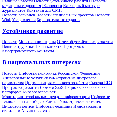
Главные новости
Новости устойчивого развития
Новости
медицины и здоровья
IR-новости
Ежегодный конкурс
журналистов
Контакты для СМИ
Новости регионов
Новости специальных проектов
Новости
Wink
Уведомления
Корпоративные издания
Устойчивое развитие
Новости
Миссия и принципы
Отчет об устойчивом развитии
Наши сотрудники
Наши клиенты
Программы
Киберграмотность
Контакты
В национальных интересах
Новости
Цифровая экономика Российской Федерации
Универсальные услуги связи/Устранение цифрового
неравенства
Цифровизация сельского хозяйства
Смотри.ЕГЭ
Программа развития бизнеса SaaS
Национальная облачная
платформа
Кибербезопасность
Мониторинг глобальных трендов цифровизации
Цифровые
технологии на выборах
Единая биометрическая система
Цифровой регион
Цифровая медицина
Инноваторам и
стартапам
Архив проектов