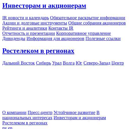
Инвесторам и акционерам
IR новости и календарь
Обязательное раскрытие информации
Акции и долговые инструменты
Общие собрания акционеров
Рейтинги и аналитики
Контакты IR
Отчетность и презентации
Корпоративное управление
Дивиденды
Информация для акционеров
Полезные ссылки
Ростелеком в регионах
Дальний Восток
Сибирь
Урал
Волга
Юг
Северо-Запад
Центр
О компании
Пресс-центр
Устойчивое развитие
В
национальных интересах
Инвесторам и акционерам
Ростелеком в регионах
ру
en