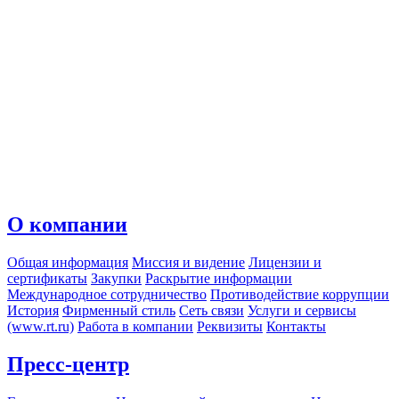
О компании
Общая информация
Миссия и видение
Лицензии и
сертификаты
Закупки
Раскрытие информации
Международное сотрудничество
Противодействие коррупции
История
Фирменный стиль
Сеть связи
Услуги и сервисы
(www.rt.ru)
Работа в компании
Реквизиты
Контакты
Пресс-центр