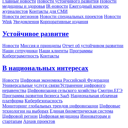
Главные новости
Новости устойчивого развития
Новости
медицины и здоровья
IR-новости
Ежегодный конкурс
журналистов
Контакты для СМИ
Новости регионов
Новости специальных проектов
Новости
Wink
Уведомления
Корпоративные издания
Устойчивое развитие
Новости
Миссия и принципы
Отчет об устойчивом развитии
Наши сотрудники
Наши клиенты
Программы
Киберграмотность
Контакты
В национальных интересах
Новости
Цифровая экономика Российской Федерации
Универсальные услуги связи/Устранение цифрового
неравенства
Цифровизация сельского хозяйства
Смотри.ЕГЭ
Программа развития бизнеса SaaS
Национальная облачная
платформа
Кибербезопасность
Мониторинг глобальных трендов цифровизации
Цифровые
технологии на выборах
Единая биометрическая система
Цифровой регион
Цифровая медицина
Инноваторам и
стартапам
Архив проектов