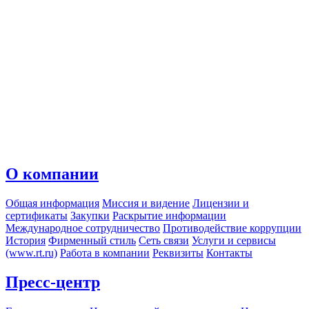
О компании
Общая информация
Миссия и видение
Лицензии и
сертификаты
Закупки
Раскрытие информации
Международное сотрудничество
Противодействие коррупции
История
Фирменный стиль
Сеть связи
Услуги и сервисы
(www.rt.ru)
Работа в компании
Реквизиты
Контакты
Пресс-центр