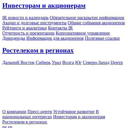
Инвесторам и акционерам
IR новости и календарь
Обязательное раскрытие информации
Акции и долговые инструменты
Общие собрания акционеров
Рейтинги и аналитики
Контакты IR
Отчетность и презентации
Корпоративное управление
Дивиденды
Информация для акционеров
Полезные ссылки
Ростелеком в регионах
Дальний Восток
Сибирь
Урал
Волга
Юг
Северо-Запад
Центр
О компании
Пресс-центр
Устойчивое развитие
В
национальных интересах
Инвесторам и акционерам
Ростелеком в регионах
ру
en