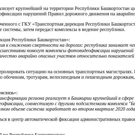
лизует крупнейший на территории Республики Башкортостан ци
офиксации нарушений Правил дорожного движения на аварийно 
юченного с ГКУ «Транспортная дирекция Республики Башкортоста
 системы, затем передаст комплексы в ведение республики.
екция Республики Башкортостан»:
я к снижению смертности на дорогах: республика занимает чет
исшествиями помогут комплексы фотовидеофиксации нарушений
чество аварийно опасных участков относительно показателей 2
тролировать ситуацию на основных транспортных магистралях.
о обочинам, тротуарам, велосипедным и пешеходным дорожкам, 
мсвязь»:
нсформации региона реализует в Башкирии крупнейший в сфере
фиксации, совместимую с другими подсистемами комплекса "Без
полном объеме система заработает во втором квартале 2020 года
ться в центр автоматической фиксации административных пра
 по Республике Башкортостан: