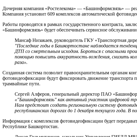
Дочерняя компания «Ростелекома» — «Башинформсвязь» — реа
Компания установит 609 комплексов автоматической фотовиде
Работы проводятся в рамках государственного контракта, закл
«Башинформсвязь» будет обеспечивать сервисное обслуживание
Мансаф Низакаев, руководитель ГКУ «Транспортная дир
"Последние годы в Башкортостане наблюдается тенденци
ДТП со смертельным исходом. Бороться с опасными про
помощью повысить аккуратность вождения, снизить коли
раза».
Созданная система позволит правоохранительным органам кон
фотовидеофиксации будут фиксировать движение транспорта п
трамвайные пути.
Сергей Алферов, генеральный директор ПАО «Башинфор
«"Башинформсвязь" как активный участник цифровой тра
Нам предстоит создать региональную систему фотовидео
республиканских дорогах до 1 декабря текущего года. В 
Информация с комплексов фотовидеофиксации будет передава
Республике Башкортостан.
Динар Гильмутдинов, начальник Управления ГИБДД МВД