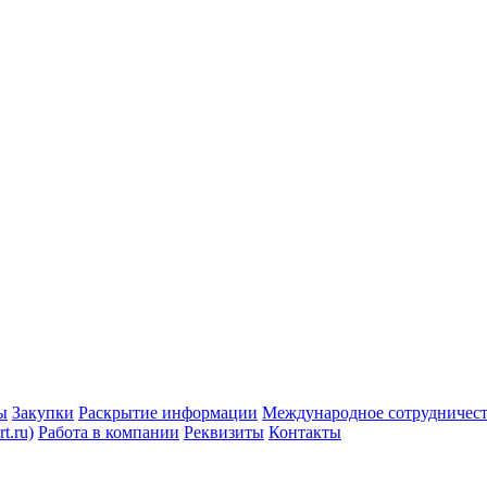
ы
Закупки
Раскрытие информации
Международное сотрудничес
t.ru)
Работа в компании
Реквизиты
Контакты