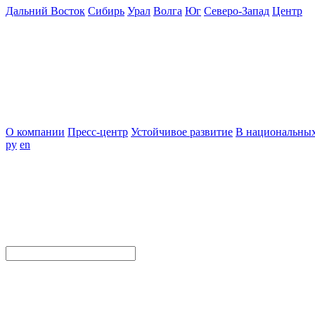
Дальний Восток
Сибирь
Урал
Волга
Юг
Северо-Запад
Центр
О компании
Пресс-центр
Устойчивое развитие
В национальных
ру
en