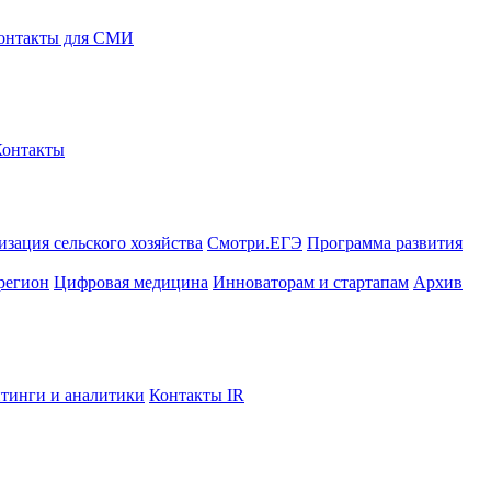
онтакты для СМИ
Контакты
зация сельского хозяйства
Смотри.ЕГЭ
Программа развития
регион
Цифровая медицина
Инноваторам и стартапам
Архив
тинги и аналитики
Контакты IR