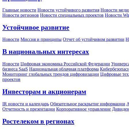
Главные новости
Новости устойчивого развития
Новости меди
Новости регионов
Новости специальных проектов
Новости Wi
Устойчивое развитие
Новости
Миссия и принципы
Отчет об устойчивом развитии
Н
В национальных интересах
Новости
Цифровая экономика Российской Федерации
Универса
бизнеса SaaS
Национальная облачная платформа
Кибербезопас
Мониторинг глобальных трендов цифровизации
Цифровые тех
проектов
Инвесторам и акционерам
IR новости и календарь
Обязательное раскрытие информации
А
Отчетность и презентации
Корпоративное управление
Дивиде
Ростелеком в регионах