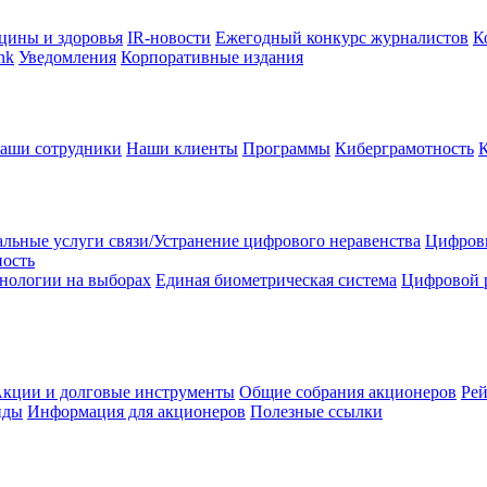
цины и здоровья
IR-новости
Ежегодный конкурс журналистов
К
nk
Уведомления
Корпоративные издания
аши сотрудники
Наши клиенты
Программы
Киберграмотность
льные услуги связи/Устранение цифрового неравенства
Цифрови
ность
нологии на выборах
Единая биометрическая система
Цифровой 
кции и долговые инструменты
Общие собрания акционеров
Рей
нды
Информация для акционеров
Полезные ссылки