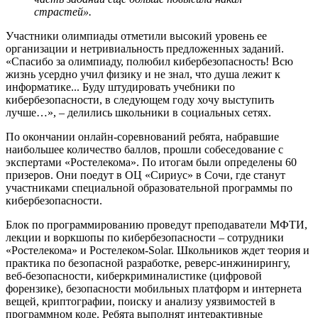
страстей».
Участники олимпиады отметили высокий уровень ее
организации и нетривиальность предложенных заданий.
«Спасибо за олимпиаду, полюбил кибербезопасность! Всю
жизнь усердно учил физику и не знал, что душа лежит к
информатике... Буду штудировать учебники по
кибербезопасности, в следующем году хочу выступить
лучше…», – делились школьники в социальных сетях.
По окончании онлайн-соревнований ребята, набравшие
наибольшее количество баллов, прошли собеседование с
экспертами «Ростелекома». По итогам были определены 60
призеров. Они поедут в ОЦ «Сириус» в Сочи, где станут
участниками специальной образовательной программы по
кибербезопасности.
Блок по программированию проведут преподаватели МФТИ,
лекции и воркшопы по кибербезопасности – сотрудники
«Ростелекома» и Ростелеком-Solar. Школьников ждет теория и
практика по безопасной разработке, реверс-инжинирингу,
веб-безопасности, киберкриминалистике (цифровой
форензике), безопасности мобильных платформ и интернета
вещей, криптографии, поиску и анализу уязвимостей в
программном коде. Ребята выполнят интерактивные