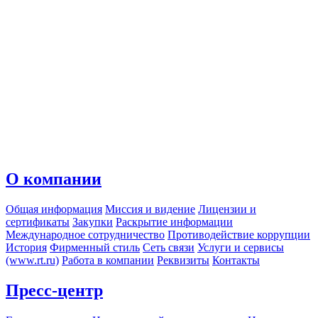
О компании
Общая информация
Миссия и видение
Лицензии и
сертификаты
Закупки
Раскрытие информации
Международное сотрудничество
Противодействие коррупции
История
Фирменный стиль
Сеть связи
Услуги и сервисы
(www.rt.ru)
Работа в компании
Реквизиты
Контакты
Пресс-центр