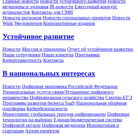
Главные новости
Новости устойчивого развития
Новости
медицины и здоровья
IR-новости
Ежегодный конкурс
журналистов
Контакты для СМИ
Новости регионов
Новости специальных проектов
Новости
Wink
Уведомления
Корпоративные издания
Устойчивое развитие
Новости
Миссия и принципы
Отчет об устойчивом развитии
Наши сотрудники
Наши клиенты
Программы
Киберграмотность
Контакты
В национальных интересах
Новости
Цифровая экономика Российской Федерации
Универсальные услуги связи/Устранение цифрового
неравенства
Цифровизация сельского хозяйства
Смотри.ЕГЭ
Программа развития бизнеса SaaS
Национальная облачная
платформа
Кибербезопасность
Мониторинг глобальных трендов цифровизации
Цифровые
технологии на выборах
Единая биометрическая система
Цифровой регион
Цифровая медицина
Инноваторам и
стартапам
Архив проектов