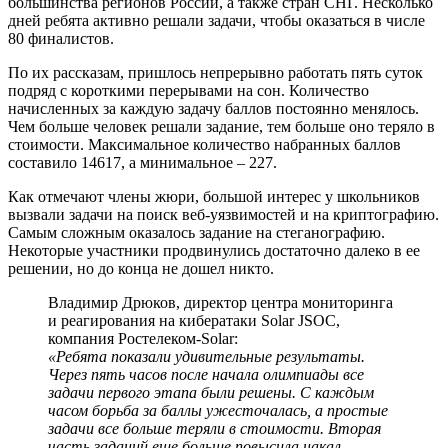
большинства регионов России, а также стран СНГ. Несколько
дней ребята активно решали задачи, чтобы оказаться в числе
80 финалистов.
По их рассказам, пришлось непрерывно работать пять суток
подряд с короткими перерывами на сон. Количество
начисленных за каждую задачу баллов постоянно менялось.
Чем больше человек решали задание, тем больше оно теряло в
стоимости. Максимальное количество набранных баллов
составило 14617, а минимальное – 227.
Как отмечают члены жюри, большой интерес у школьников
вызвали задачи на поиск веб-уязвимостей и на криптографию.
Самым сложным оказалось задание на стеганографию.
Некоторые участники продвинулись достаточно далеко в ее
решении, но до конца не дошел никто.
Владимир Дрюков, директор центра мониторинга
и реагирования на кибератаки Solar JSOC,
компания Ростелеком-Solar:
«Ребята показали удивительные результаты.
Через пять часов после начала олимпиады все
задачи первого этапа были решены. С каждым
часом борьба за баллы ужесточалась, а простые
задачи все больше теряли в стоимости. Вторая
часть заданий еще больше повысила накал