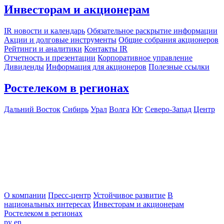
Инвесторам и акционерам
IR новости и календарь
Обязательное раскрытие информации
Акции и долговые инструменты
Общие собрания акционеров
Рейтинги и аналитики
Контакты IR
Отчетность и презентации
Корпоративное управление
Дивиденды
Информация для акционеров
Полезные ссылки
Ростелеком в регионах
Дальний Восток
Сибирь
Урал
Волга
Юг
Северо-Запад
Центр
О компании
Пресс-центр
Устойчивое развитие
В
национальных интересах
Инвесторам и акционерам
Ростелеком в регионах
ру
en