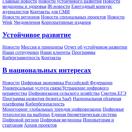
Главные новости
Новости устойчивого развития
Новости
медицины и здоровья
IR-новости
Ежегодный конкурс
журналистов
Контакты для СМИ
Новости регионов
Новости специальных проектов
Новости
Wink
Уведомления
Корпоративные издания
Устойчивое развитие
Новости
Миссия и принципы
Отчет об устойчивом развитии
Наши сотрудники
Наши клиенты
Программы
Киберграмотность
Контакты
В национальных интересах
Новости
Цифровая экономика Российской Федерации
Универсальные услуги связи/Устранение цифрового
неравенства
Цифровизация сельского хозяйства
Смотри.ЕГЭ
Программа развития бизнеса SaaS
Национальная облачная
платформа
Кибербезопасность
Мониторинг глобальных трендов цифровизации
Цифровые
технологии на выборах
Единая биометрическая система
Цифровой регион
Цифровая медицина
Инноваторам и
стартапам
Архив проектов