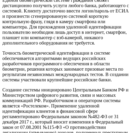
Единой биометрической системе гражданин сможет
дистанционно получить услуги любого банка, работающего с
системой. Клиенту достаточно ввести логин/пароль от ЕСИА
и произнести сгенерированную системой короткую
контрольную фразу, глядя в камеру смартфона или
компьютера. Для прохождения удаленной идентификации
пользователю необходим лишь доступ в интернет, смартфон,
планшет или компьютер с вэб-камерой, никакого
дополнительного оборудования не требуется.
Точность биометрической идентификации в системе
обеспечивается алгоритмами ведущих российских
разработчиков программного обеспечения в области
биометрии, решения которых занимают призовые места по
результатам независимых международных тестов. В создании
системы участвовали крупнейшие российские банки.
Создание системы инициировано Центральным Банком РФ и
Министерством цифрового развития, связи и массовых
коммуникаций РФ. Разработчиком и оператором системы
является «Ростелеком». Применение удаленной
идентификации клиентов в финансовой сфере
регламентировано Федеральным законом №482-ФЗ от 31
декабря 2017 г., который вносит изменения в Федеральный
закон от 07.08.2001 №115-ФЗ «О противодействии
легализации (отмыванию) доходов, полученных преступным