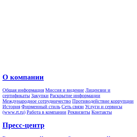
О компании
Общая информация
Миссия и видение
Лицензии и
сертификаты
Закупки
Раскрытие информации
Международное сотрудничество
Противодействие коррупции
История
Фирменный стиль
Сеть связи
Услуги и сервисы
(www.rt.ru)
Работа в компании
Реквизиты
Контакты
Пресс-центр