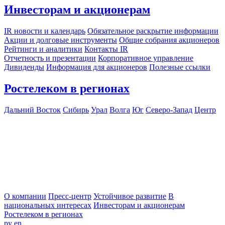
Инвесторам и акционерам
IR новости и календарь
Обязательное раскрытие информации
Акции и долговые инструменты
Общие собрания акционеров
Рейтинги и аналитики
Контакты IR
Отчетность и презентации
Корпоративное управление
Дивиденды
Информация для акционеров
Полезные ссылки
Ростелеком в регионах
Дальний Восток
Сибирь
Урал
Волга
Юг
Северо-Запад
Центр
О компании
Пресс-центр
Устойчивое развитие
В
национальных интересах
Инвесторам и акционерам
Ростелеком в регионах
ру
en