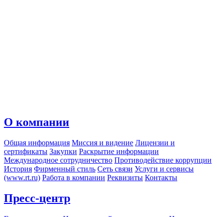
О компании
Общая информация
Миссия и видение
Лицензии и
сертификаты
Закупки
Раскрытие информации
Международное сотрудничество
Противодействие коррупции
История
Фирменный стиль
Сеть связи
Услуги и сервисы
(www.rt.ru)
Работа в компании
Реквизиты
Контакты
Пресс-центр