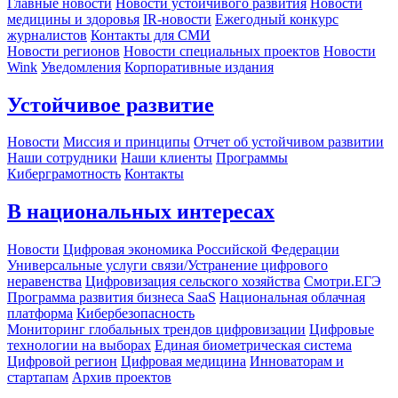
Главные новости
Новости устойчивого развития
Новости
медицины и здоровья
IR-новости
Ежегодный конкурс
журналистов
Контакты для СМИ
Новости регионов
Новости специальных проектов
Новости
Wink
Уведомления
Корпоративные издания
Устойчивое развитие
Новости
Миссия и принципы
Отчет об устойчивом развитии
Наши сотрудники
Наши клиенты
Программы
Киберграмотность
Контакты
В национальных интересах
Новости
Цифровая экономика Российской Федерации
Универсальные услуги связи/Устранение цифрового
неравенства
Цифровизация сельского хозяйства
Смотри.ЕГЭ
Программа развития бизнеса SaaS
Национальная облачная
платформа
Кибербезопасность
Мониторинг глобальных трендов цифровизации
Цифровые
технологии на выборах
Единая биометрическая система
Цифровой регион
Цифровая медицина
Инноваторам и
стартапам
Архив проектов