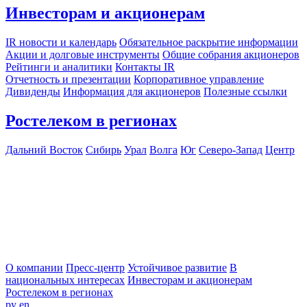
Инвесторам и акционерам
IR новости и календарь
Обязательное раскрытие информации
Акции и долговые инструменты
Общие собрания акционеров
Рейтинги и аналитики
Контакты IR
Отчетность и презентации
Корпоративное управление
Дивиденды
Информация для акционеров
Полезные ссылки
Ростелеком в регионах
Дальний Восток
Сибирь
Урал
Волга
Юг
Северо-Запад
Центр
О компании
Пресс-центр
Устойчивое развитие
В
национальных интересах
Инвесторам и акционерам
Ростелеком в регионах
ру
en